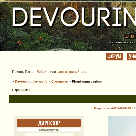
ДИРЕКТ
ПОСПАТОКАЛИПСИС • ЗО
ФОРУМ
УЧ
Привет, Гость!
Войдите
или
зарегистрируйтесь
.
»
Devouring the world
»
Союзники
»
Phantasma caelum
Страница:
1
Поделиться
2025-01-06 08:58
ДИРЕКТОР
администратор