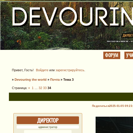
ДИРЕКТ
ПОСПАТОКАЛИПСИС • ЗО
ФОРУМ
УЧ
Привет, Гость!
Войдите
или
зарегистрируйтесь
.
»
Devouring the world
»
Почта
»
Тема 3
Страница:
«
1
…
32
33
34
Поделиться
2025-01-05 09:23
ДИРЕКТОР
администратор