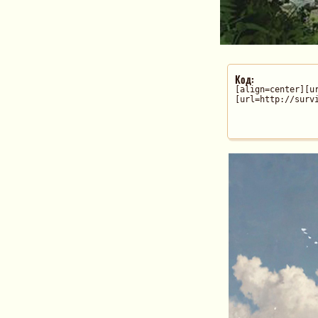
Код:
[align=center][u
[url=http://surv