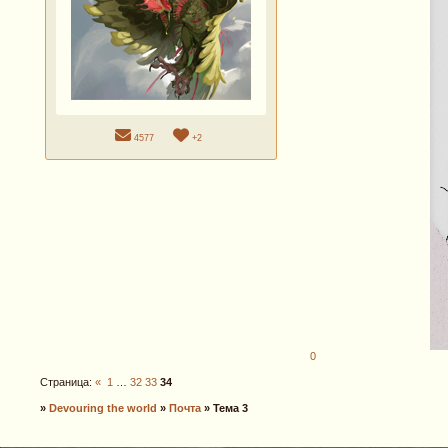
4577
+2
0
Страница:
«
1
…
32
33
34
»
Devouring the world
»
Почта
»
Тема 3