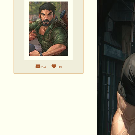
294
+19