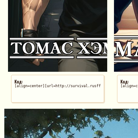
Код:
Код:
[align=center][url=http://survival.rusff.me/viewtopic.php
[align=c