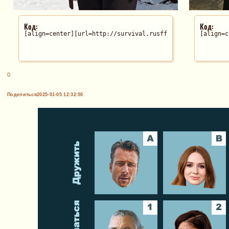
Код:
Код:
[align=center][url=http://survival.rusff.me][img]http://u
[align=c
0
Поделиться
2025-01-05 12:32:50