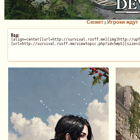
Сюжет
Игроки ждут
||
Код:
[align=center][url=http://survival.rusff.me][img]http://upf
[url=http://survival.rusff.me/viewtopic.php?id=5#p5][size=