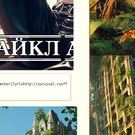
?id=19#p1490][img]http://upforme.ru/uploads/001b/f7/f4/2/469950.
enter][url=http://survival.rusff.me/viewtopic.php?id=19#p1689][i