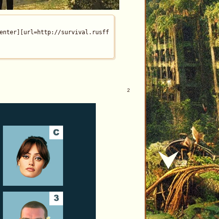
pforme.ru/uploads/001b/f7/f4/2/277443.jpg[/img][/url][/align]
enter][url=http://survival.rusff.me][img]http://upforme.ru/uploa
2