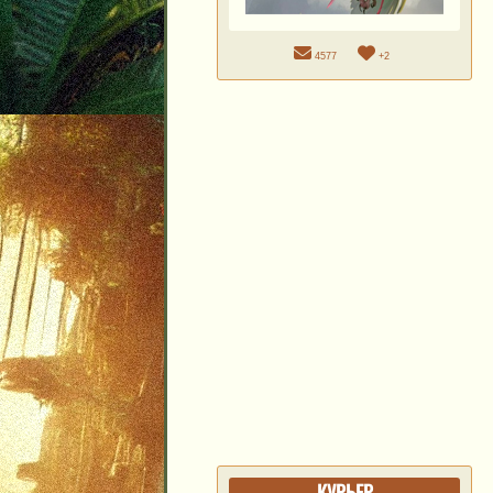
4577
+2
КУРЬЕР