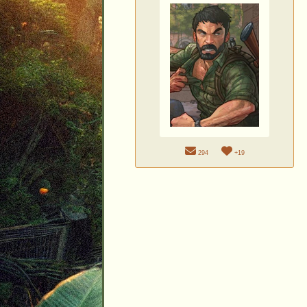
294
+19