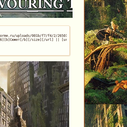
orme.ru/uploads/001b/f7/f4/2/265011.jpg[/img][/url]

16][b]Сюжет[/b][/size][/url] || [url=http://survival.rusff.me/vie