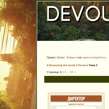
Привет, Гость!
Войдите
или
зарегистрируйтесь
.
»
Devouring the world
»
Почта
»
Тема 3
Страница:
1
2
3
…
34
»
ДИРЕКТОР
администратор