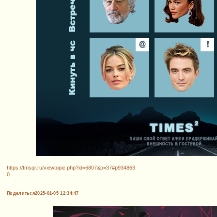
https://tmsqr.ru/viewtopic.php?id=6807&p=37#p934863
0
Поделиться
2025-01-05 12:34:47