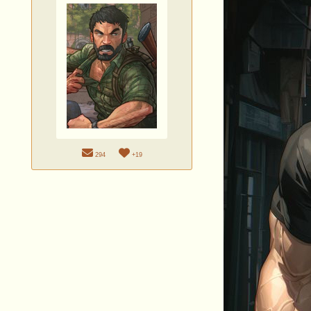
294
+19