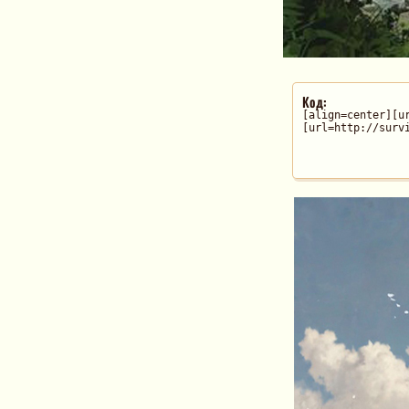
Код:
[align=center][u
[url=http://surv