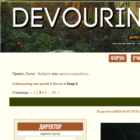
ДИРЕКТ
ПОСПАТОКАЛИПСИС • ЗО
ФОРУМ
УЧ
Привет, Гость!
Войдите
или
зарегистрируйтесь
.
»
Devouring the world
»
Почта
»
Тема 3
Страница:
«
1
2
3
4
5
…
34
»
Поделиться
2025-01-05 09:23
ДИРЕКТОР
администратор