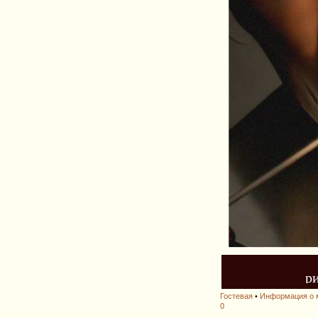
р
Гостевая
•
Информация о 
0