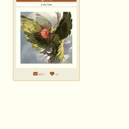
участник
4577
+2