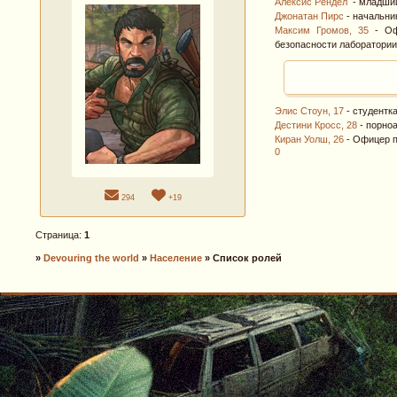
Алексис Рендел
- младший 
Джонатан Пирс
- начальни
Максим Громов, 35
- Офи
безопасности лаборатории 
Элис Стоун, 17
- студентк
Дестини Кросс, 28
- порно
Киран Уолш, 26
- Офицер 
0
294
+19
Страница:
1
»
Devouring the world
»
Население
»
Список ролей