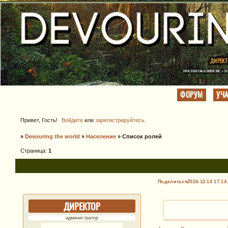
ДИРЕКТ
ПОСПАТОКАЛИПСИС • ЗО
ФОРУМ
УЧ
Привет, Гость!
Войдите
или
зарегистрируйтесь
.
»
Devouring the world
»
Население
»
Список ролей
Страница:
1
Поделиться
2024-12-14 17:14
ДИРЕКТОР
администратор