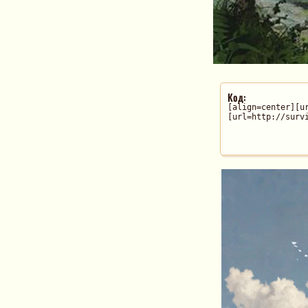
Код:
[align=center][u
[url=http://surv