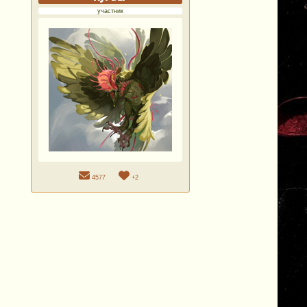
участник
4577
+2