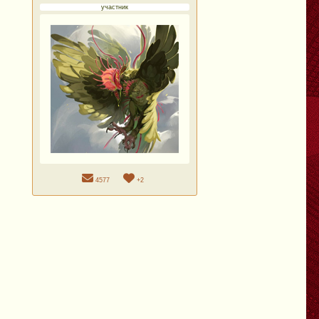
участник
4577
+2