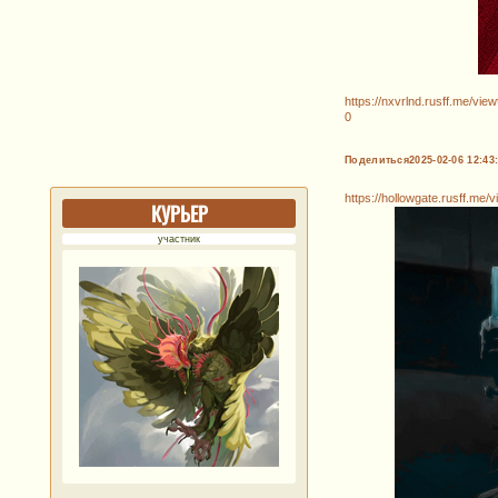
https://nxvrlnd.rusff.me/vi
0
Поделиться
2025-02-06 12:43
https://hollowgate.rusff.me
КУРЬЕР
участник