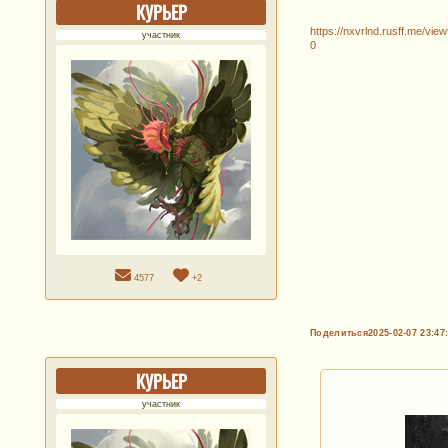
КУРЬЕР
https://nxvrlnd.rusff.me/vi
участник
0
4577
+2
Поделиться
2025-02-07 23:47
КУРЬЕР
участник