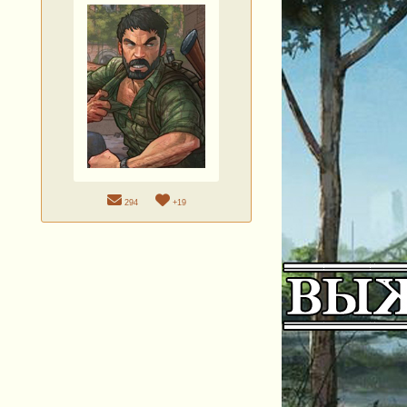
294
+19