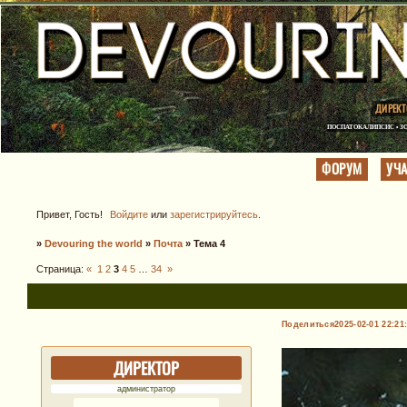
ДИРЕКТ
ПОСПАТОКАЛИПСИС • ЗО
ФОРУМ
УЧ
Привет, Гость!
Войдите
или
зарегистрируйтесь
.
»
Devouring the world
»
Почта
»
Тема 4
Страница:
«
1
2
3
4
5
…
34
»
Поделиться
2025-02-01 22:21
ДИРЕКТОР
администратор