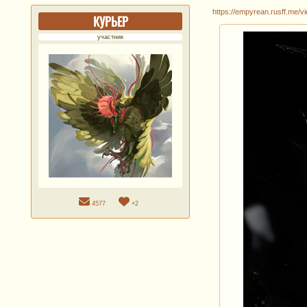
https://empyrean.rusff.me/
КУРЬЕР
участник
4577
+2