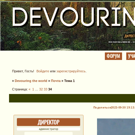
ДИРЕКТ
ПОСПАТОКАЛИПСИС • ЗО
ФОРУМ
УЧ
Привет, Гость!
Войдите
или
зарегистрируйтесь
.
»
Devouring the world
»
Почта
»
Тема 1
Страница:
«
1
…
32
33
34
Поделиться
2023-09-30 19:13
ДИРЕКТОР
администратор