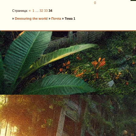
0
Страница:
«
1
…
32
33
34
»
Devouring the world
»
Почта
»
Тема 1