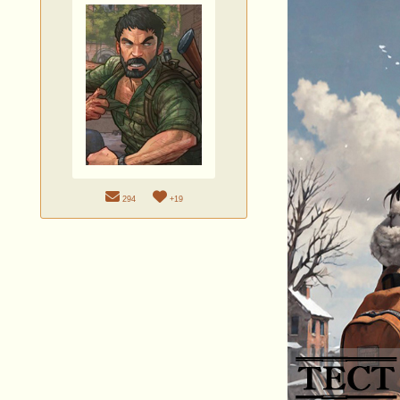
294
+19